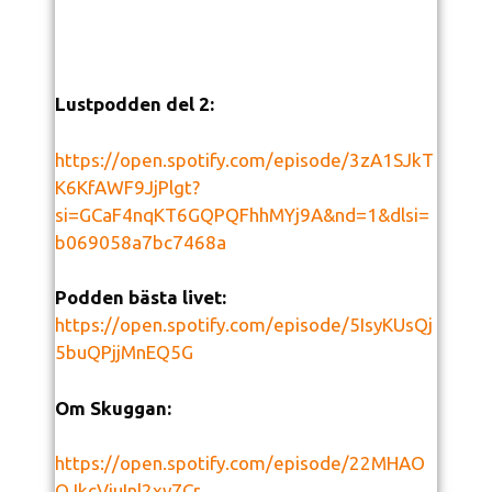
Lustpodden del 2:
https://open.spotify.com/episode/3zA1SJkT
K6KfAWF9JjPlgt?
si=GCaF4nqKT6GQPQFhhMYj9A&nd=1&dlsi=
b069058a7bc7468a
Podden bästa livet:
https://open.spotify.com/episode/5IsyKUsQj
5buQPjjMnEQ5G
Om Skuggan:
https://open.spotify.com/episode/22MHAO
QJkcViuInl2xy7Cr